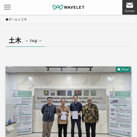
Contact
ホーム
土木
土木
– tag –
News