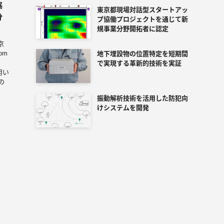
協
東京都現場対話型スタートアッ
分
プ協働プロジェクトを通じて新
規事業分野開拓者に認定
京
om
地下埋設物の位置特定を短期間
）
で実現する革新的技術を実証
用い
の
振動解析技術を活用した防犯向
けシステムを開発