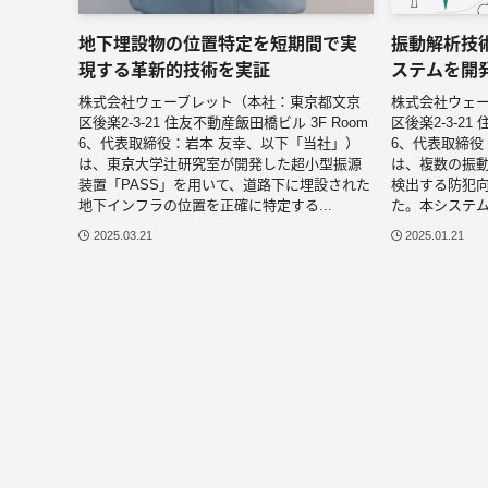
地下埋設物の位置特定を短期間で実
振動解析技
現する革新的技術を実証
ステムを開
株式会社ウェーブレット（本社：東京都文京
株式会社ウェ
区後楽2-3-21 住友不動産飯田橋ビル 3F Room
区後楽2-3-21
6、代表取締役：岩本 友幸、以下「当社」）
6、代表取締役
は、東京大学辻研究室が開発した超小型振源
は、複数の振
装置「PASS」を用いて、道路下に埋設された
検出する防犯
地下インフラの位置を正確に特定する...
た。本システム
2025.03.21
2025.01.21