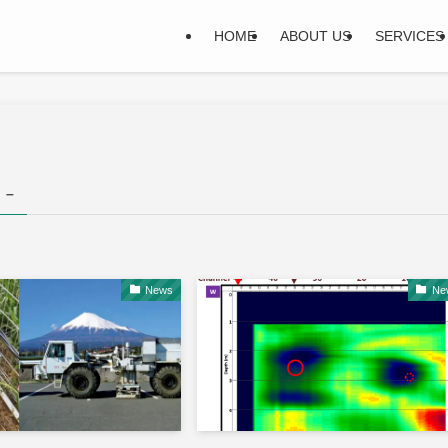
HOME
ABOUT US
SERVICES
 –
News
Ne