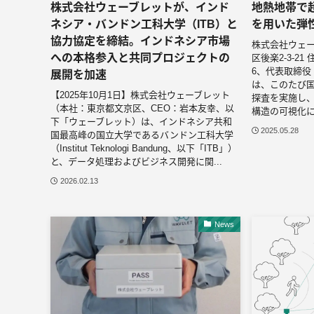
株式会社ウェーブレットが、インド
地熱地帯で超
ネシア・バンドン工科大学（ITB）と
を用いた弾
協力協定を締結。インドネシア市場
株式会社ウェ
への本格参入と共同プロジェクトの
区後楽2-3-21
6、代表取締役
展開を加速
は、このたび
【2025年10月1日】株式会社ウェーブレット
探査を実施し、
（本社：東京都文京区、CEO：岩本友幸、以
構造の可視化に
下「ウェーブレット）は、インドネシア共和
2025.05.28
国最高峰の国立大学であるバンドン工科大学
（Institut Teknologi Bandung、以下「ITB」）
と、データ処理およびビジネス開発に関...
2026.02.13
News