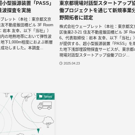
小型振源装置「PASS」
東京都現場対話型スタートアップ
性波探査を実施
働プロジェクトを通じて新規事業
野開拓者に認定
ーブレット（本社：東京都文京
 住友不動産飯田橋ビル 3F Room
株式会社ウェーブレット（本社：東京都文
：岩本 友幸、以下「当社」）
区後楽2-3-21 住友不動産飯田橋ビル 3F Ro
国内の地熱地帯において弾性波
6、代表取締役：岩本 友幸、以下「当社」
地下1,000m程度におよぶ断層
が提供する、超小型振源装置「PASS」を
成功しました。本調査...
た地下浅部埋設物探査サービスが、東京都
現場対話型スタートアップ協働プロジ...
2025.04.23
News